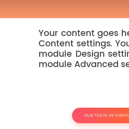
Your content goes he
Content settings. Yo
module Design setti
module Advanced set
VEJA TODOS OS EVENT