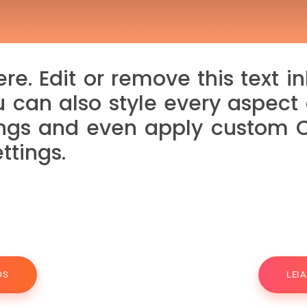
re. Edit or remove this text in
u can also style every aspect o
ngs and even apply custom CSS
tings.
OS
LEI