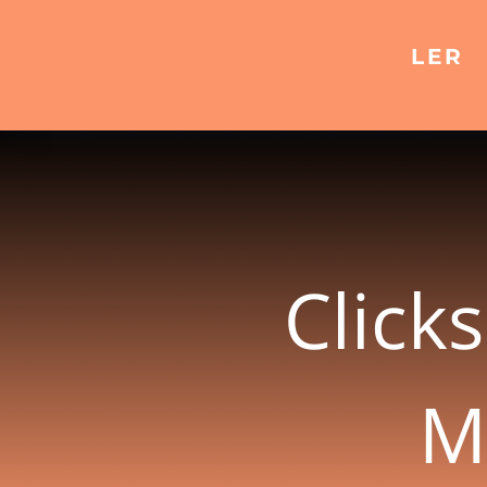
LER
Click
M