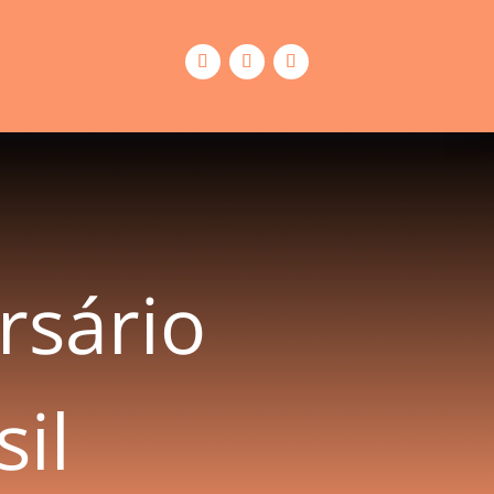
rsário
il