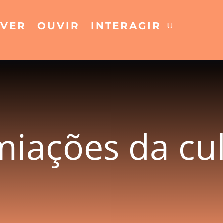
VER
OUVIR
INTERAGIR
iações da cu