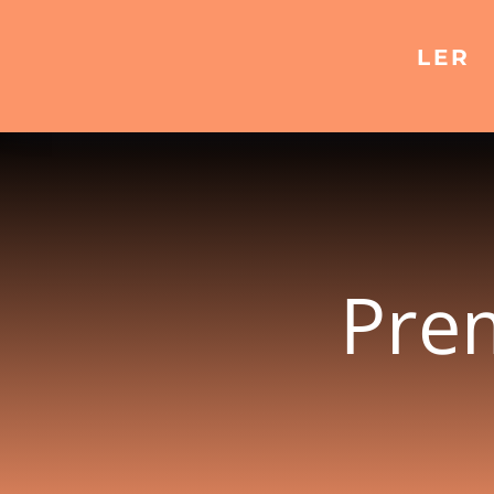
LER
Prem