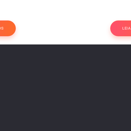
OS
LEI