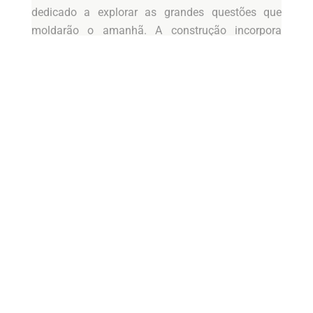
dedicado a explorar as grandes questões que
moldarão o amanhã. A construção incorpora
tecnologias de ponta em sustentabilidade,
incluindo painéis solares e sistemas de gestão de
energia inteligentes. O museu é dividido em várias
seções temáticas, cada uma dedicada a diferentes
aspectos do futuro, desde a saúde até a
inteligência artificial, oferecendo aos visitantes
uma experiência imersiva e provocativa.
Museu Guggenheim Bilbao, Espanha
O Museu Guggenheim Bilbao, projetado pelo
renomado arquiteto Frank Gehry, é um exemplo
icônico de como a arquitetura pode revitalizar uma
cidade inteira. Inaugurado em 1997, o museu