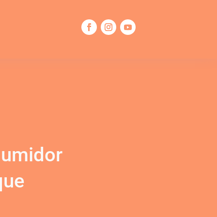
sumidor
que