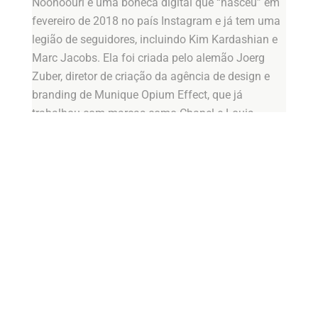
Noonoouri é uma boneca digital que “nasceu” em
fevereiro de 2018 no país Instagram e já tem uma
legião de seguidores, incluindo Kim Kardashian e
Marc Jacobs. Ela foi criada pelo alemão Joerg
Zuber, diretor de criação da agência de design e
branding de Munique Opium Effect, que já
trabalhou com marcas como Chanel e Louis
Vuitton.
Zuber passou sete anos procurando quem
investisse em sua boneca que parece um desenho
japonês. “Loucura”, eles disseram. Até que ele
resolveu seguir sozinho. A loucura do alemão deu
tão certo que Noonoouri já fez publicidade para
marcas como Versace, H&M, e foi contratada pela
Dior para divulgar a coleção pré primavera-verão
2019. Ele esteve no Brasil em dezembro de 2018
para falar sobre a sua invenção e relatou que ao