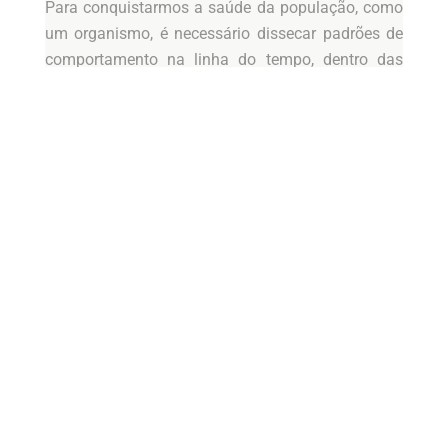
Para conquistarmos a saúde da população, como
um organismo, é necessário dissecar padrões de
comportamento na linha do tempo, dentro das
variações pessoais, culturais e demográficas. Com
a informação fragmentada nas diversas
instâncias de abordagem do paciente (atenção
básica, média complexidade e hospitais de alta
complexidade) é praticamente impossível o
mapeamento deste padrão. Esta fragmentação se
dá por dispormos de ilhas de excelência em
tratamentos que não “conversam” entre si, não
permitindo o compartilhamento, ainda que a
tecnologia viabilize a criação deste banco único
de dados. Na prática, por não dispormos desta
integração, temos que nos submeter a
peregrinações exaustivas em diferentes hospitais,
diagnósticos discrepantes e condutas divergentes.