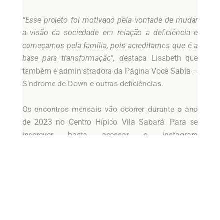
“Esse projeto foi motivado pela vontade de mudar
a visão da sociedade em relação a deficiência e
começamos pela família, pois acreditamos que é a
base para transformação”, d
estaca Lisabeth que
também é administradora da Página Você Sabia –
Síndrome de Down e outras deficiências.
Os encontros mensais vão ocorrer durante o ano
de 2023 no Centro Hípico Vila Sabará. Para se
inscrever basta acessar o instagram
@conexãofamilias.
“No primeiro encontro,
ocorrido em outubro, 22 famílias participaram.
Nosso objetivo é proporcionar vivências que
permitam que todas as crianças se sintam
pertencentes e acolhidas como um todo sem
desigualdade, favorecendo a autoestima e a