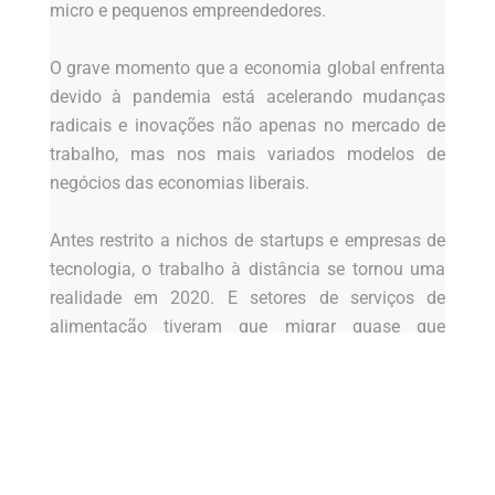
micro e pequenos empreendedores.
O grave momento que a economia global enfrenta
devido à pandemia está acelerando mudanças
radicais e inovações não apenas no mercado de
trabalho, mas nos mais variados modelos de
negócios das economias liberais.
Antes restrito a nichos de startups e empresas de
tecnologia, o trabalho à distância se tornou uma
realidade em 2020. E setores de serviços de
alimentação tiveram que migrar quase que
totalmente para o meio digital, com atendimento
de pedidos pela internet e entrega via aplicativos
de smartphones.
Em janeiro de 2019, o Governador Doria iniciou