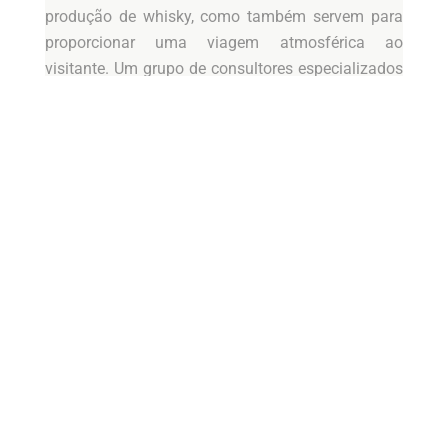
produção de whisky, como também servem para
proporcionar uma viagem atmosférica ao
visitante. Um grupo de consultores especializados
foram escolhidos e nomeados para apoiar o
design inteiro, incluindo o Atelier Bruckner, Concept
Bars e Modo +.
O projeto é da Rogers Stirk Harbour + Partners, que
teve como máximo objetivo não interferir na
paisagem cuja área verde é protegida. A destilaria
é subterrânea e apenas uma parte fica na
superfície.
O teto é uma impactante peça da arquitetura
contemporânea, com grandes ondas similares às
antigas colinas escocesas e cobertas por grama
verde e permitindo a entrada de luz natural. Essa