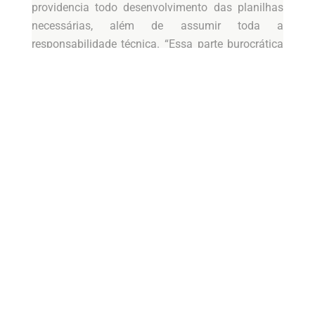
providencia todo desenvolvimento das planilhas
necessárias, além de assumir toda a
responsabilidade técnica. “Essa parte burocrática
é muito importante para a aprovação do
financiamento. Somos a ponte que o cliente
precisa tecnicamente e o que a instituição
financeira exige”, ressalta o engenheiro.
Além disso, na etapa de planejamento e
construção, o cliente conta com um cronograma
físico e fi nanceiro da obra para o planejamento
das etapas e investimentos. “Conseguimos manter
uma comunicação ágil para que o projeto tenha
uma fl uidez na execução e que o cliente fi que
tranquilo, pois tem a confi ança de que estamos
lá”, diz a arquiteta. O Grupo BG conta com o
gerenciamento de toda obra e uma equipe qualifi