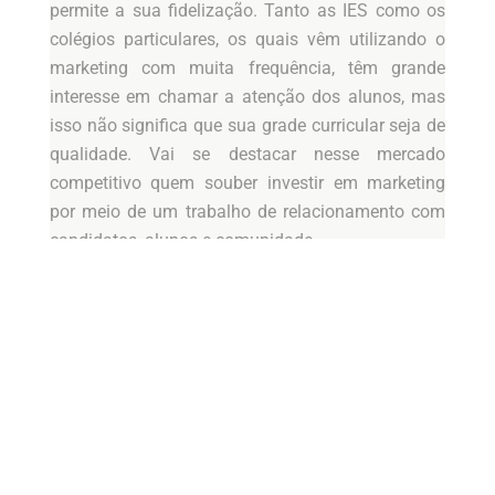
permite a sua fidelização. Tanto as IES como os
colégios particulares, os quais vêm utilizando o
marketing com muita frequência, têm grande
interesse em chamar a atenção dos alunos, mas
isso não significa que sua grade curricular seja de
qualidade. Vai se destacar nesse mercado
competitivo quem souber investir em marketing
por meio de um trabalho de relacionamento com
candidatos, alunos e comunidade.
No contexto atual, o responsável pelo marketing
dessas instituições não pode ter em seu
departamento apenas um profissional que afirme
entender e fazer de tudo. Nesse sentido, faz-se
necessária uma equipe interna adequada que
trabalhe em conjunto em busca da integração das
áreas acadêmica, financeira e administrativa. Os