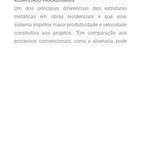
ROMPENDO PARADIGMAS
Um dos principais diferenciais das estruturas
metálicas em obras residenciais é que esse
sistema imprime maior produtividade e velocidade
construtiva aos projetos. “Em comparação aos
processos convencionais, como a alvenaria, pode
reduzir em até 50% o tempo de execução da obra”,
destaca Guilherme, diretor da Metalli Engenharia.
Por dialogar com outros materiais, o aço também
pode ser aplicado em conjunto com o concreto,
nas chamadas estruturas ‘mistas’, onde as
qualidades de cada elemento serão aproveitadas.
Para quem aprecia casas com estilo
contemporâneo e fachada moderna, certamente
também encontrará nas estruturas metálicas uma
ótima solução construtiva. “Notamos hoje que a