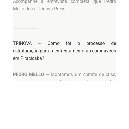
Acompanhe a entrevista completa que Pedro
Mello deu à Trinova Press.
TRINOVA – Como foi o processo de
estruturação para o enfrentamento ao coronavírus
em Piracicaba?
PEDRO MELLO –
Montamos um comitê de crise,
composto por representantes de várias secretarias
municipais e áreas técnicas da saúde, hospitais
públicos e privados, entre outros, buscando
elaborar estratégias de enfrentamento ao
coronavírus. Além disso, o prefeito Barjas Negri
convocou diversos segmentos importantes da
sociedade, como setor educacional, Acipi,