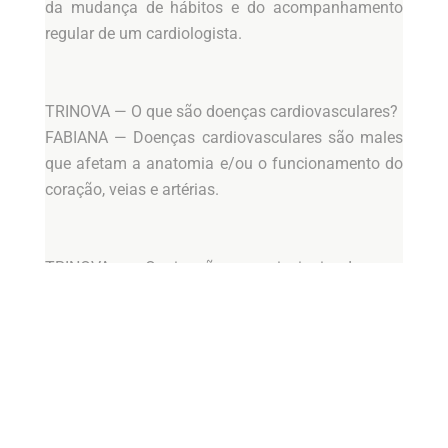
da mudança de hábitos e do acompanhamento
regular de um cardiologista.
TRINOVA — O que são doenças cardiovasculares?
FABIANA — Doenças cardiovasculares são males
que afetam a anatomia e/ou o funcionamento do
coração, veias e artérias.
TRINOVA — Quais são as principais doenças
cardiovasculares?
FABIANA — Na lista estão: doença coronariana,
doença cerebrovascular, doença arterial periférica,
doença cardIaca reumática, cardiopatia congênita,
trombose venosa profunda e embolia pulmonar.