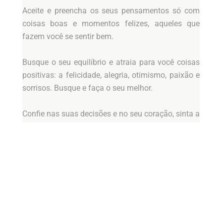
Aceite e preencha os seus pensamentos só com
coisas boas e momentos felizes, aqueles que
fazem você se sentir bem.
Busque o seu equilíbrio e atraia para você coisas
positivas: a felicidade, alegria, otimismo, paixão e
sorrisos. Busque e faça o seu melhor.
Confie nas suas decisões e no seu coração, sinta a
gratidão!
Todos nós estamos aqui por uma única razão!
Somos seres humanos, seres adaptáveis… Então
não se esqueça: “se nada mudar, invente… E
quando mudar,entenda. Se ficar difícil, enfrente… E
quando ficar fácil, agradeça. Se a tristeza rondar,