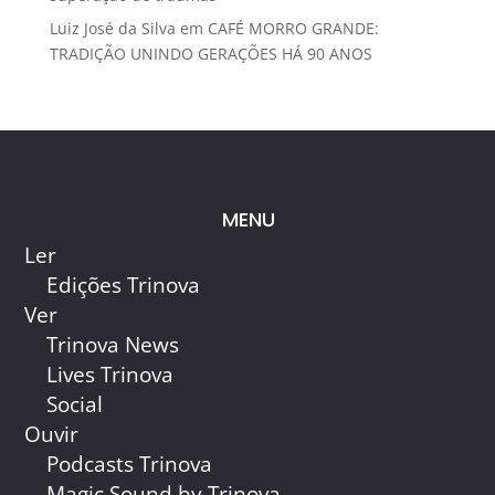
Luiz José da Silva
em
CAFÉ MORRO GRANDE:
TRADIÇÃO UNINDO GERAÇÕES HÁ 90 ANOS
MENU
Ler
Edições Trinova
Ver
Trinova News
Lives Trinova
Social
Ouvir
Podcasts Trinova
Magic Sound by Trinova