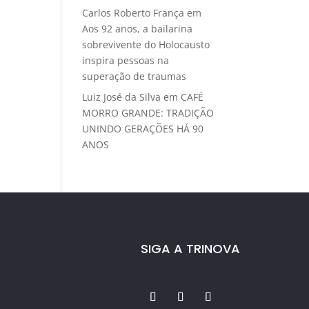
Carlos Roberto França
em
Aos 92 anos, a bailarina
sobrevivente do Holocausto
inspira pessoas na
superação de traumas
Luiz José da Silva
em
CAFÉ
MORRO GRANDE: TRADIÇÃO
UNINDO GERAÇÕES HÁ 90
ANOS
SIGA A TRINOVA