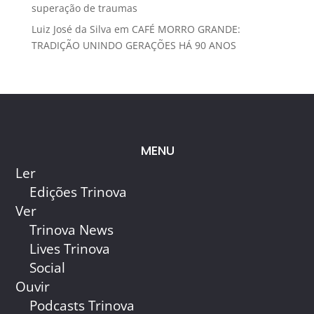
superação de traumas
Luiz José da Silva
em
CAFÉ MORRO GRANDE:
TRADIÇÃO UNINDO GERAÇÕES HÁ 90 ANOS
MENU
Ler
Edições Trinova
Ver
Trinova News
Lives Trinova
Social
Ouvir
Podcasts Trinova