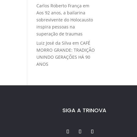
Carlos Roberto França
em
Aos 92 anos, a bailarina
sobrevivente do Holocausto
inspira pessoas na
superação de traumas
Luiz José da Silva
em
CAFÉ
MORRO GRANDE: TRADIÇÃO
UNINDO GERAÇÕES HÁ 90
ANOS
SIGA A TRINOVA