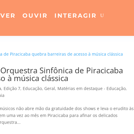
VER
OUVIR
INTERAGIR
rquestra Sinfônica de Piracicaba
o à música clássica
a
,
Edição 7
,
Educação
,
Geral
,
Matérias em destaque - Educação
,
ia
 músicos não abre mão da gratuidade dos shows e leva o erudito às
nem uma vez ao mês em Piracicaba para afinar os delicados
questra...