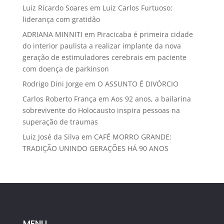
Luiz Ricardo Soares
em
Luiz Carlos Furtuoso:
liderança com gratidão
ADRIANA MINNITI
em
Piracicaba é primeira cidade
do interior paulista a realizar implante da nova
geração de estimuladores cerebrais em paciente
com doença de parkinson
Rodrigo Dini Jorge
em
O ASSUNTO É DIVÓRCIO
Carlos Roberto França
em
Aos 92 anos, a bailarina
sobrevivente do Holocausto inspira pessoas na
superação de traumas
Luiz José da Silva
em
CAFÉ MORRO GRANDE:
TRADIÇÃO UNINDO GERAÇÕES HÁ 90 ANOS
MENU