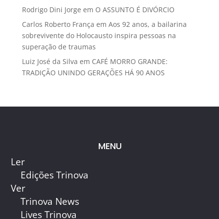
Rodrigo Dini Jorge
em
O ASSUNTO É DIVÓRCIO
Carlos Roberto França
em
Aos 92 anos, a bailarina
sobrevivente do Holocausto inspira pessoas na
superação de traumas
Luiz José da Silva
em
CAFÉ MORRO GRANDE:
TRADIÇÃO UNINDO GERAÇÕES HÁ 90 ANOS
MENU
Ler
Edições Trinova
Ver
Trinova News
Lives Trinova