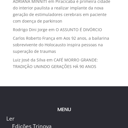
ADRIANA MINNITI
em
Piracicaba é primeira cidade
do interior paulista a realizar implante da nova
geração de estimuladores cerebrais em paciente
com doença de parkinson
Rodrigo Dini Jorge
em
O ASSUNTO É DIVÓRCIO
Carlos Roberto França
em
Aos 92 anos, a bailarina
sobrevivente do Holocausto inspira pessoas na
superação de traumas
Luiz José da Silva
em
CAFÉ MORRO GRANDE:
TRADIÇÃO UNINDO GERAÇÕES HÁ 90 ANOS
MENU
Ler
Edições Trinova