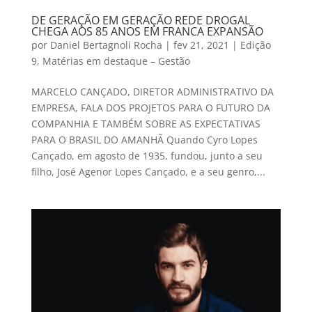
DE GERAÇÃO EM GERAÇÃO REDE DROGAL
CHEGA AOS 85 ANOS EM FRANCA EXPANSÃO
por
Daniel Bertagnoli Rocha
|
fev 21, 2021
|
Edição
9
,
Matérias em destaque – Gestão
MARCELO CANÇADO, DIRETOR ADMINISTRATIVO DA
EMPRESA, FALA DOS PROJETOS PARA O FUTURO DA
COMPANHIA E TAMBÉM SOBRE AS EXPECTATIVAS
PARA O BRASIL DO AMANHÃ Quando Cyro Lopes
Cançado, em agosto de 1935, fundou, junto a seu
filho, José Agenor Lopes Cançado, e a seu genro,...