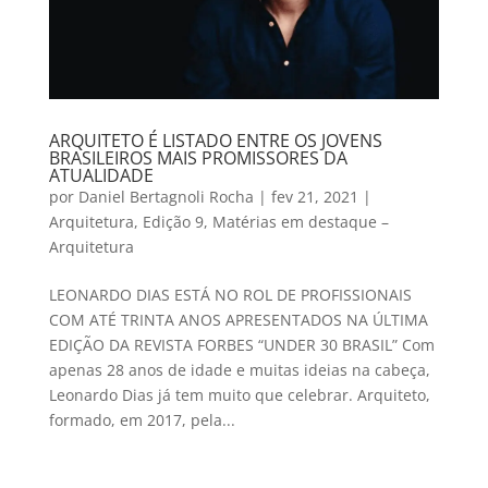
ARQUITETO É LISTADO ENTRE OS JOVENS
BRASILEIROS MAIS PROMISSORES DA
ATUALIDADE
por
Daniel Bertagnoli Rocha
|
fev 21, 2021
|
Arquitetura
,
Edição 9
,
Matérias em destaque –
Arquitetura
LEONARDO DIAS ESTÁ NO ROL DE PROFISSIONAIS
COM ATÉ TRINTA ANOS APRESENTADOS NA ÚLTIMA
EDIÇÃO DA REVISTA FORBES “UNDER 30 BRASIL” Com
apenas 28 anos de idade e muitas ideias na cabeça,
Leonardo Dias já tem muito que celebrar. Arquiteto,
formado, em 2017, pela...