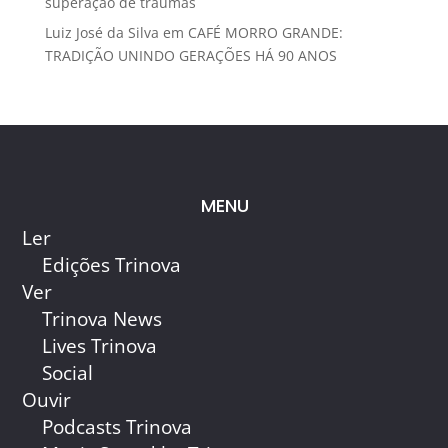
superação de traumas
Luiz José da Silva
em
CAFÉ MORRO GRANDE:
TRADIÇÃO UNINDO GERAÇÕES HÁ 90 ANOS
MENU
Ler
Edições Trinova
Ver
Trinova News
Lives Trinova
Social
Ouvir
Podcasts Trinova