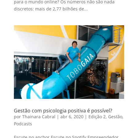
para o mundo online? Os números não são nada
discretos: mais de 2,77 bilhões de...
Gestão com psicologia positiva é possível?
por
Thainara Cabral
|
abr 6, 2020
|
Edição 2
,
Gestão
,
Podcasts
Escute no anchor Escute no Spotify Empreendedor