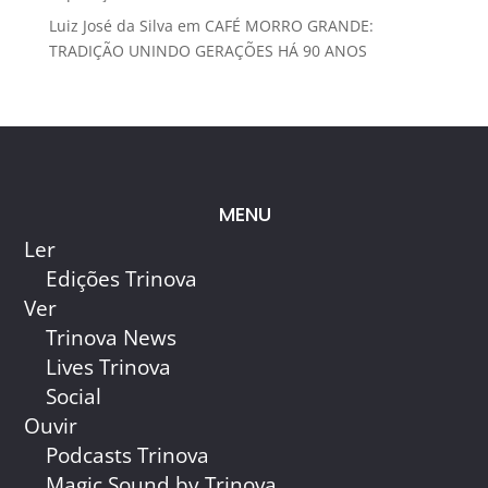
Luiz José da Silva
em
CAFÉ MORRO GRANDE:
TRADIÇÃO UNINDO GERAÇÕES HÁ 90 ANOS
MENU
Ler
Edições Trinova
Ver
Trinova News
Lives Trinova
Social
Ouvir
Podcasts Trinova
Magic Sound by Trinova