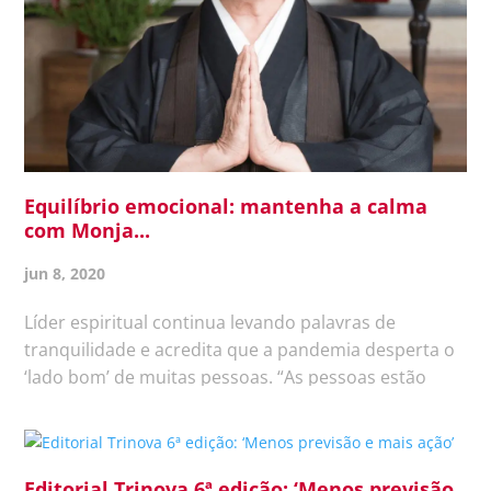
Equilíbrio emocional: mantenha a calma
com Monja...
jun 8, 2020
Líder espiritual continua levando palavras de
tranquilidade e acredita que a pandemia desperta o
‘lado bom’ de muitas pessoas. “As pessoas estão
muito aflitas e precisam meditar”, avalia Monja Coen,
a principal líder espiritual do Zen Budismo no país e
conhecida na...
Editorial Trinova 6ª edição: ‘Menos previsão