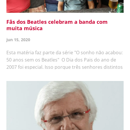
Fãs dos Beatles celebram a banda com
muita música
jun 15, 2020
Esta matéria faz parte da série "O sonho não acabou:
50 anos sem os Beatles" O Dia dos Pais do ano de
2007 foi especial. Isso porque três senhores distintos
subiram ao palco de um bar em Piracicaba para
homenagear a data. Naquela noite, há 13 anos, o
baixista José...