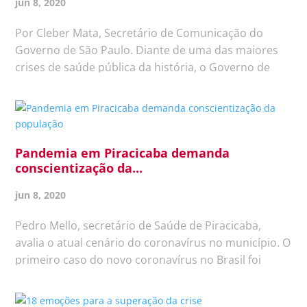
jun 8, 2020
Por Cleber Mata, Secretário de Comunicação do
Governo de São Paulo. Diante de uma das maiores
crises de saúde pública da história, o Governo de
São Paulo concentra todos os seus esforços no
enfrentamento ao coronavírus. Embora a prioridade
máxima seja a defesa da...
Pandemia em Piracicaba demanda
conscientização da...
jun 8, 2020
Pedro Mello, secretário de Saúde de Piracicaba,
avalia o atual cenário do coronavírus no município. O
primeiro caso do novo coronavírus no Brasil foi
confirmado em 26 de fevereiro de 2020 e motivou a
criação de um comitê de crise em Piracicaba, em que