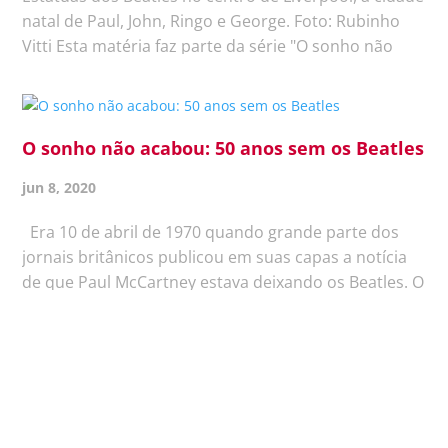
natal de Paul, John, Ringo e George. Foto: Rubinho
Vitti Esta matéria faz parte da série "O sonho não
acabou: 50 anos sem os Beatles" Por que uma
cidadezinha portuária a noroeste da Inglaterra, de
pouco mais de 800...
O sonho não acabou: 50 anos sem os Beatles
jun 8, 2020
Era 10 de abril de 1970 quando grande parte dos
jornais britânicos publicou em suas capas a notícia
de que Paul McCartney estava deixando os Beatles. O
universo da música pop ficou em luto. Nunca mais
houve uma banda que tivesse em sua química o
carisma, a...