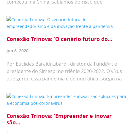
começou, na China, sabíamos do risco que
corríamos de enfrentar essa pandemia. Talvez tenha
faltado preparação, consciência e hoje o que vemos
é uma correria desenfreada,...
Conexão Trinova: ‘O cenário futuro do...
jun 8, 2020
Por Euclides Baraldi Libardi, diretor da FundiArt e
presidente do Simespi no triênio 2020-2022. O vírus
que gerou essa pandemia é democrático, surgiu na
China e com uma rapidez espantosa atingiu todo o
planeta. Sua triste particularidade é a preferência
por idosos e...
Conexão Trinova: ‘Empreender e inovar
são...