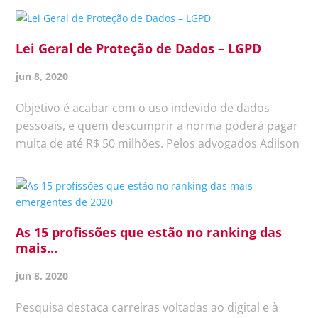
mental. É natural sentir-se ansioso ou angustiado
pois toda essa situação é...
Lei Geral de Proteção de Dados – LGPD
jun 8, 2020
Objetivo é acabar com o uso indevido de dados
pessoais, e quem descumprir a norma poderá pagar
multa de até R$ 50 milhões. Pelos advogados Adilson
Pinto Pereira Júnior e Paulo César Tavella Nageva. A
informatização em larga escala associada ao
contínuo aumento na...
As 15 profissões que estão no ranking das
mais...
jun 8, 2020
Pesquisa destaca carreiras voltadas ao digital e à