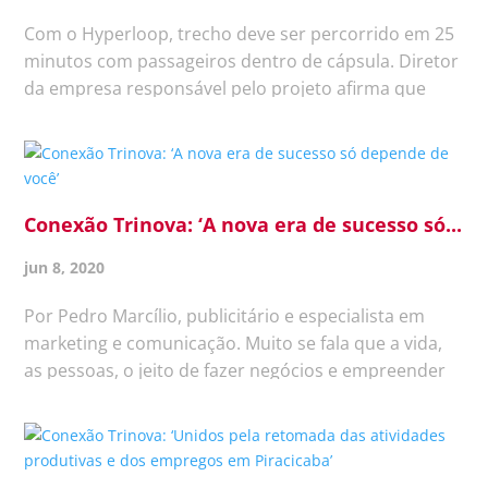
Com o Hyperloop, trecho deve ser percorrido em 25
minutos com passageiros dentro de cápsula. Diretor
da empresa responsável pelo projeto afirma que
implantação do sistema no país já está em
negociação. Cinquenta minutos de avião e seis horas
de carro ligam São Paulo...
Conexão Trinova: ‘A nova era de sucesso só...
jun 8, 2020
Por Pedro Marcílio, publicitário e especialista em
marketing e comunicação. Muito se fala que a vida,
as pessoas, o jeito de fazer negócios e empreender
não serão mais os mesmos na Era DC – Depois do
Covide. Pessoalmente, acredito que as pessoas
serão as mesmas, pelo...