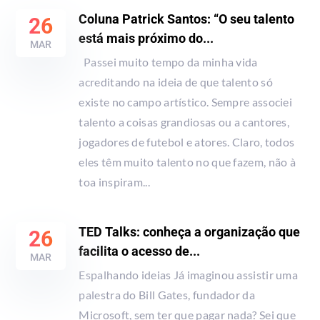
Coluna Patrick Santos: “O seu talento
26
está mais próximo do...
MAR
Passei muito tempo da minha vida
acreditando na ideia de que talento só
existe no campo artístico. Sempre associei
talento a coisas grandiosas ou a cantores,
jogadores de futebol e atores. Claro, todos
eles têm muito talento no que fazem, não à
toa inspiram...
TED Talks: conheça a organização que
26
facilita o acesso de...
MAR
Espalhando ideias Já imaginou assistir uma
palestra do Bill Gates, fundador da
Microsoft, sem ter que pagar nada? Sei que