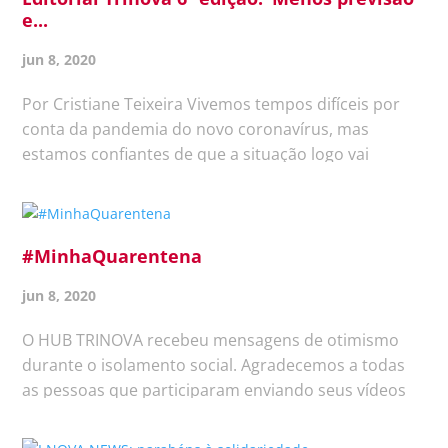
e...
jun 8, 2020
Por Cristiane Teixeira Vivemos tempos difíceis por
conta da pandemia do novo coronavírus, mas
estamos confiantes de que a situação logo vai
passar. Nesta época em que a calma, os cuidados
com a saúde, a solidariedade e a informação são um
dos remédios mais eficazes...
#MinhaQuarentena
jun 8, 2020
O HUB TRINOVA recebeu mensagens de otimismo
durante o isolamento social. Agradecemos a todas
as pessoas que participaram enviando seus vídeos
com palavras motivacionais e de carinho.
Parabenizamos, em especial, os profissionais da