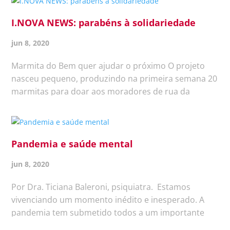
saúde que estão na linha de frente...
I.NOVA NEWS: parabéns à solidariedade
jun 8, 2020
Marmita do Bem quer ajudar o próximo O projeto
nasceu pequeno, produzindo na primeira semana 20
marmitas para doar aos moradores de rua da
cidade. A equipe começou pedindo doações de
amigos e, após alguns dias, a ideia viralizou. Com
isso, foi arrecadada uma boa...
Pandemia e saúde mental
jun 8, 2020
Por Dra. Ticiana Baleroni, psiquiatra. Estamos
vivenciando um momento inédito e inesperado. A
pandemia tem submetido todos a um importante
stress, sendo imprescindível cuidar da saúde