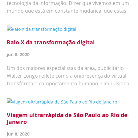
tecnologia da informação. Dizer que vivemos em um
mundo que está em constante mudança, que estas
ocorrem cada vez mais rápido e que o grande
desafio é e continuará sendo acompanhá-las de
maneira ágil e eficaz, parece...
Raio X da transformação digital
jun 8, 2020
Um dos maiores especialistas da área, publicitário
Walter Longo reflete como a onipresença do virtual
transforma o comportamento humano e impulsiona
os pequenos negócios. Como a evolução do digital
está moldando nossos comportamentos? As lojas
físicas estão morrendo?...
Viagem ultrarrápida de São Paulo ao Rio de
Janeiro
jun 8, 2020