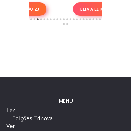
O 23
LEIA A EDIÇÃO 22
LEI
MENU
Ler
Edições Trinova
Ver