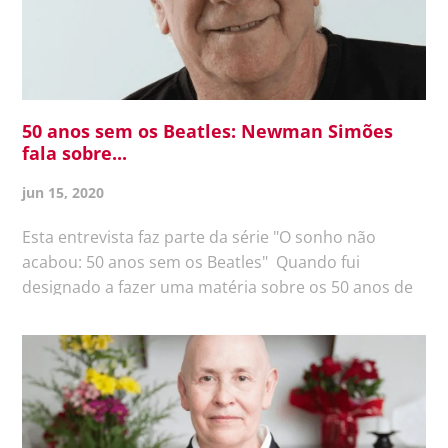
50 anos sem os Beatles: Newman Simões
fala sobre...
jun 15, 2020
Esta entrevista faz parte da série "O sonho não
acabou: 50 anos sem os Beatles" Quando fui
designado a fazer uma matéria sobre os 50 anos de
separação dos Beatles, veio-me à mente uma
apresentação especial do Falando da Vida. Neste
show musical e beneficente, o...