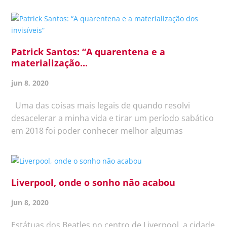
coronavírus, muitas mudanças que sentimos nos
hábitos de consumo e na forma de empreender
vieram para ficar, aponta, num bate-papo com a...
Patrick Santos: “A quarentena e a
materialização...
jun 8, 2020
Uma das coisas mais legais de quando resolvi
desacelerar a minha vida e tirar um período sabático
em 2018 foi poder conhecer melhor algumas
pessoas que sempre estiveram ao meu redor, mas
que pouca atenção eu dava. Eram pessoas quase
invisíveis na rotina que eu...
Liverpool, onde o sonho não acabou
jun 8, 2020
Estátuas dos Beatles no centro de Liverpool, a cidade